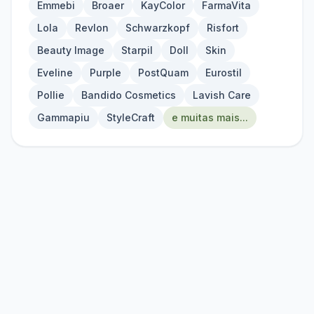
Emmebi
Broaer
KayColor
FarmaVita
Lola
Revlon
Schwarzkopf
Risfort
Beauty Image
Starpil
Doll
Skin
Eveline
Purple
PostQuam
Eurostil
Pollie
Bandido Cosmetics
Lavish Care
Gammapiu
StyleCraft
e muitas mais...