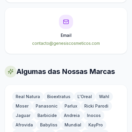
Email
contacto@genesiscosmeticos.com
Algumas das Nossas Marcas
Real Natura
Bioextratus
L'Oreal
Wahl
Moser
Panasonic
Parlux
Ricki Parodi
Jaguar
Barbicide
Andreia
Inocos
Afrovida
Babyliss
Mundial
KayPro