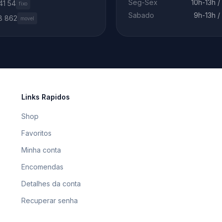
Seg-Sex
10h-13h /
41 54
fixo
Sabado
9h-13h /
8 862
movel
Links Rapidos
Shop
Favoritos
Minha conta
Encomendas
Detalhes da conta
Recuperar senha