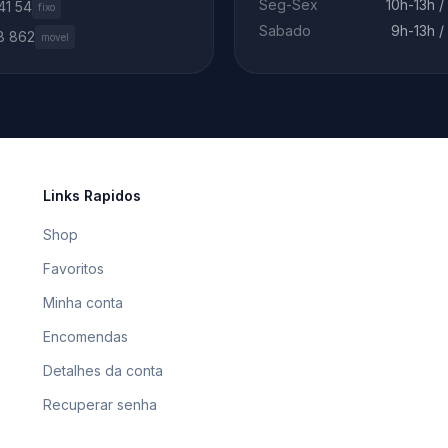
Seg-Sex
10h-13h /
41 54
fixo
Sabado
9h-13h /
8 862
movel
Links Rapidos
Shop
Favoritos
Minha conta
Encomendas
Detalhes da conta
Recuperar senha