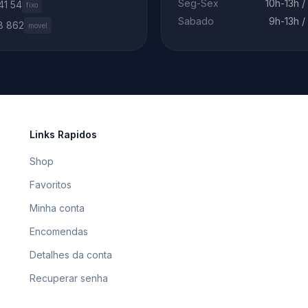
Seg-Sex
10h-13h /
41 54
fixo
Sabado
9h-13h /
8 862
movel
Links Rapidos
Shop
Favoritos
Minha conta
Encomendas
Detalhes da conta
Recuperar senha